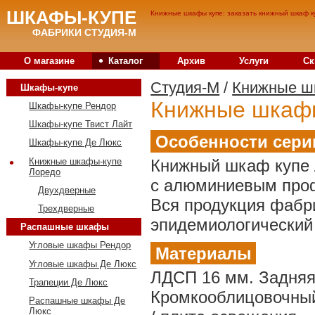
ШКАФЫ-КУПЕ
Книжные шкафы купе: заказать книжный шкаф к
ФАБРИКИ СТУДИЯ-М
•
О магазине
Каталог
Архив
Услуги
Ск
Студия-M
/
Книжные ш
Шкафы-купе
Книжные шкафы
Шкафы-купе Рендор
Шкафы-купе Твист Лайт
Особенности сери
Шкафы-купе Де Люкс
•
Книжные шкафы-купе
Книжный шкаф купе 
Лоредо
с алюминиевым проф
Двухдверные
Вся продукция фабр
Трехдверные
эпидемиологический 
Распашные шкафы
Угловые шкафы Рендор
Материалы
Угловые шкафы Де Люкс
ЛДСП 16 мм. Задняя
Трапеции Де Люкс
Кромкооблицовочный 
Распашные шкафы Де
Люкс