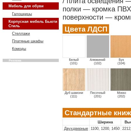
/ плита освещения —
Мебель для обуви
полки — кромка ПВХ
Галошницы
поверхности — кром
Корпусная мебель Бьюти
Стиль
Цвета ЛДСП
Стеллажи
Платяные шкафы
Комоды
Белый
Алюминий
Бук
Реклама
(101)
(102)
(104)
Дуб шамони
Песочный
Мокко
(111)
(201)
(202)
Стандартные кни
Ширина
Вы
Двухдверные
1100, 1200, 1450
2212