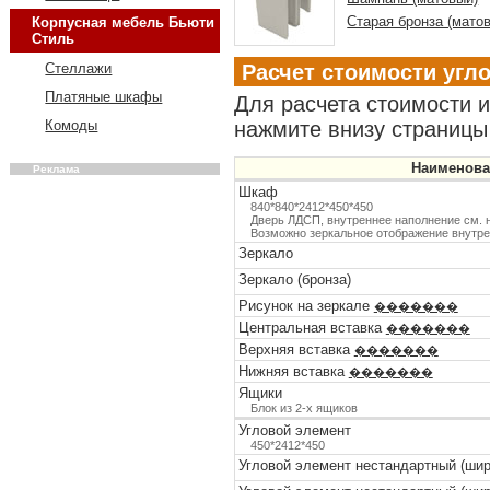
Старая бронза (мато
Корпусная мебель Бьюти
Стиль
Расчет стоимости угл
Стеллажи
Платяные шкафы
Для расчета стоимости 
нажмите внизу страницы 
Комоды
Наименова
Реклама
Шкаф
840*840*2412*450*450
Дверь ЛДСП, внутреннее наполнение см. н
Возможно зеркальное отображение внутр
Зеркало
Зеркало (бронза)
Рисунок на зеркале
�������
Центральная вставка
�������
Верхняя вставка
�������
Нижняя вставка
�������
Ящики
Блок из 2-х ящиков
Угловой элемент
450*2412*450
Угловой элемент нестандартный (шир