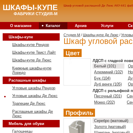
ШКАФЫ-КУПЕ
Шкаф угловой распашной Де Люкс АКУ-441 фабр
ФАБРИКИ СТУДИЯ-М
•
О магазине
Каталог
Архив
Услуги
Ск
Студия-M
/
Шкафы-купе Де Люкс
/
Углов
Шкафы-купе
Шкаф угловой ра
Шкафы-купе Рендор
Цвет
Шкафы-купе Твист Лайт
Шкафы-купе Де Люкс
ЛДСП с гладкой пов
Белый (101)
Ор
Книжные шкафы-купе
Алюминий (102)
Но
Лоредо
Бук (104)
Ду
Распашные шкафы
Дуб венге (105)
Ор
Угловые шкафы Рендор
ЛДСП с рельефной п
•
Угловые шкафы Де Люкс
Песочный (201)
Сен
Мокко (202)
Сен
Трапеции Де Люкс
Распашные шкафы Де
Профиль
Люкс
Серебро (матовый)
Мебель для обуви
Золото (матовый)
Галошницы
Шампань (матовый)