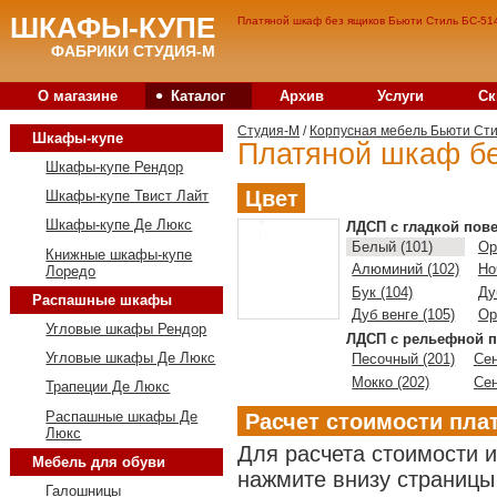
ШКАФЫ-КУПЕ
Платяной шкаф без ящиков Бьюти Стиль БС-514
ФАБРИКИ СТУДИЯ-М
•
О магазине
Каталог
Архив
Услуги
Ск
Студия-M
/
Корпусная мебель Бьюти Ст
Шкафы-купе
Платяной шкаф бе
Шкафы-купе Рендор
Цвет
Шкафы-купе Твист Лайт
Шкафы-купе Де Люкс
ЛДСП с гладкой пов
Белый (101)
Ор
Книжные шкафы-купе
Алюминий (102)
Но
Лоредо
Бук (104)
Ду
Распашные шкафы
Дуб венге (105)
Ор
Угловые шкафы Рендор
ЛДСП с рельефной п
Угловые шкафы Де Люкс
Песочный (201)
Сен
Мокко (202)
Сен
Трапеции Де Люкс
Распашные шкафы Де
Расчет стоимости пла
Люкс
Для расчета стоимости 
Мебель для обуви
нажмите внизу страницы 
Галошницы