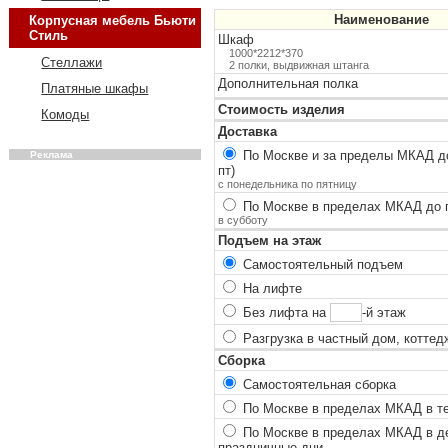
Наименование
Корпусная мебель Бьюти
Стиль
Шкаф
1000*2212*370
Стеллажи
2 полки, выдвижная штанга
Дополнительная полка
Платяные шкафы
Стоимость изделия
Комоды
Доставка
По Москве и за пределы МКАД до
Реклама
пт)
с понедельника по пятницу
По Москве в пределах МКАД до п
в субботу
Подъем на этаж
Самостоятельный подъем
На лифте
Без лифта на
-й этаж
Разгрузка в частный дом, коттед
Сборка
Самостоятельная сборка
По Москве в пределах МКАД в теч
По Москве в пределах МКАД в ден
праздничные дни