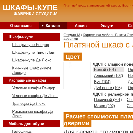
ШКАФЫ-КУПЕ
Платяной шкаф с антресольной дверью Бьюти С
ФАБРИКИ СТУДИЯ-М
•
О магазине
Каталог
Архив
Услуги
Ск
Студия-M
/
Корпусная мебель Бьюти Ст
Шкафы-купе
дверями
Платяной шкаф с 
Шкафы-купе Рендор
Шкафы-купе Твист Лайт
Цвет
Шкафы-купе Де Люкс
ЛДСП с гладкой пов
Книжные шкафы-купе
Белый (101)
Ор
Лоредо
Алюминий (102)
Но
Распашные шкафы
Бук (104)
Ду
Дуб венге (105)
Ор
Угловые шкафы Рендор
ЛДСП с рельефной п
Угловые шкафы Де Люкс
Песочный (201)
Сен
Трапеции Де Люкс
Мокко (202)
Сен
Распашные шкафы Де
Расчет стоимости пла
Люкс
дверями
Мебель для обуви
Для расчета стоимости 
Галошницы