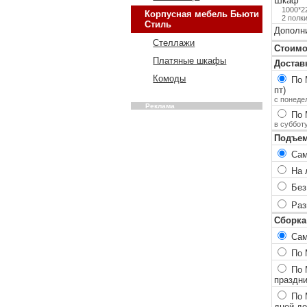
Шкаф
1000*2
Корпусная мебель Бьюти
2 полки
Стиль
Дополн
Стеллажи
Стоимо
Платяные шкафы
Достав
Комоды
По 
пт)
с понеде
Реклама
По 
в суббот
Подъем
Сам
На 
Без
Разг
Сборка
Сам
По М
По М
праздн
По 
дней до