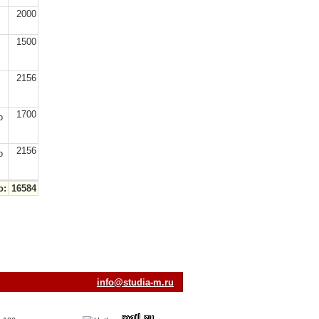
2000
1500
2156
,
1700
о
2156
о
о:
16584
ur.m-aiduts@ofni