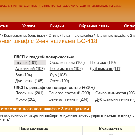
шкаф с 2-мя ящиками Бьюти Стиль БС-418 фабрики Студия-М, шкафы-купе на заказ
рхив
Услуги
Скидки
Обратная связь
Опла
M
/
Корпусная мебель Бьюти Стиль
/
Платяные шкафы
/
Платяные шкафы с 2-
яной шкаф с 2-мя ящиками БС-418
ЛДСП с гладкой поверхностью
Белый (101)
Орех венский (106)
Ноче эко (110)
Алюминий (102)
Ноче аматти (107)
Дуб шамони (111)
Бук (104)
Дуб (108)
Дуб венге (105)
Орех (109)
ЛДСП с рельефной поверхностью (+20%)
Песочный (201)
Сенегал светлый (203)
Слива дымчатая (205
Мокко (202)
Сенегал темный (204)
Дуб шамони темный (
 стоимости платяного шкафа с 2-мя ящиками
чета стоимости изделия выберите нужные аксессуары и нажмите внизу с
итать".
Наименование
Количество