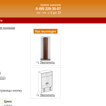
прием заказов
8 495 229-35-07
пн.−пт. с 9 до 18
та
мя ящиками
Как выглядят
Увеличить
)
211)
траницы кнопку
Увеличить
Цена