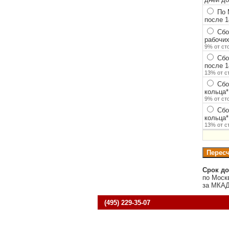
По 
после 1
Сбор
рабочих
9% от ст
Сбор
после 1
13% от с
Сбо
кольца
*
9% от ст
Сбо
кольца
*
13% от с
Срок до
по Моск
за МКАД
(495) 229-35-07