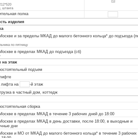
212*520
, штанга
ительная полка
сть изделия
ка
Москве и за пределы МКАД до малого бетонного кольца
*
до подъезда (п
льника по пятницу
Москве в пределах МКАД до подъезда (сб)
у
 на этаж
остоятельный подъем
лифте
 лифта на
-й этаж
рузка в частный дом, коттедж
остоятельная сборка
оскве в пределах МКАД в течение 3 рабочих дней до 18:00
оскве в пределах МКАД в день доставки, после 18:00, в выходные и
ичные дни
Москве и МО от МКАД до малого бетонного кольца
*
в течение 3 рабочих
 18:00