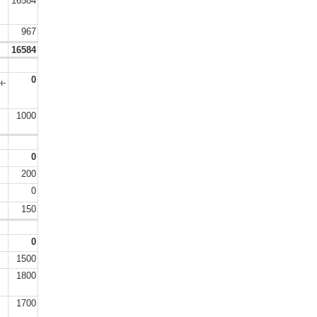
16584
967
16584
0
н-
1000
0
200
0
150
0
1500
1800
1700