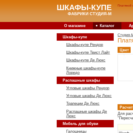
ШКАФЫ-КУПЕ
Платяной 
ФАБРИКИ СТУДИЯ-М
•
О магазине
Каталог
А
Студия-
Шкафы-купе
Плат
Шкафы-купе Рендор
Цвет
Шкафы-купе Твист Лайт
Шкафы-купе Де Люкс
Книжные шкафы-купе
Лоредо
Распашные шкафы
Угловые шкафы Рендор
Угловые шкафы Де Люкс
Трапеции Де Люкс
Расчет
Распашные шкафы Де
Для рас
Люкс
"Пересч
Мебель для обуви
Галошницы