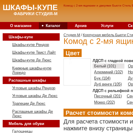
ШКАФЫ-КУПЕ
Комод с 2-мя ящиками и дверями Бьюти Стиль 
ФАБРИКИ СТУДИЯ-М
•
О магазине
Каталог
Архив
Услуги
Ск
Студия-M
/
Корпусная мебель Бьюти Ст
Шкафы-купе
Комод с 2-мя ящи
Шкафы-купе Рендор
Цвет
Шкафы-купе Твист Лайт
Шкафы-купе Де Люкс
ЛДСП с гладкой пов
Белый (101)
Ор
Книжные шкафы-купе
Алюминий (102)
Но
Лоредо
Бук (104)
Ду
Распашные шкафы
Дуб венге (105)
Ор
Угловые шкафы Рендор
ЛДСП с рельефной п
Угловые шкафы Де Люкс
Песочный (201)
Сен
Мокко (202)
Сен
Трапеции Де Люкс
Распашные шкафы Де
Расчет стоимости ком
Люкс
Для расчета стоимости 
Мебель для обуви
нажмите внизу страницы 
Галошницы