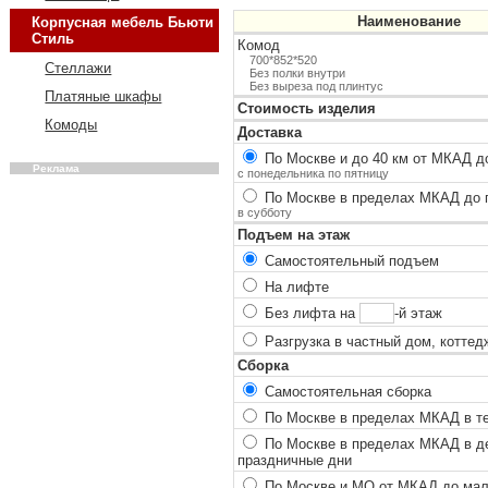
Наименование
Корпусная мебель Бьюти
Стиль
Комод
700*852*520
Стеллажи
Без полки внутри
Без выреза под плинтус
Платяные шкафы
Стоимость изделия
Комоды
Доставка
По Москве и до 40 км от МКАД до
Реклама
с понедельника по пятницу
По Москве в пределах МКАД до п
в субботу
Подъем на этаж
Самостоятельный подъем
На лифте
Без лифта на
-й этаж
Разгрузка в частный дом, коттед
Сборка
Самостоятельная сборка
По Москве в пределах МКАД в теч
По Москве в пределах МКАД в ден
праздничные дни
По Москве и МО от МКАД до мало