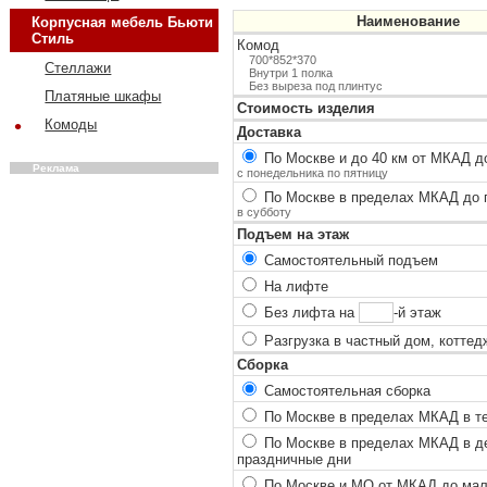
Наименование
Корпусная мебель Бьюти
Стиль
Комод
700*852*370
Стеллажи
Внутри 1 полка
Без выреза под плинтус
Платяные шкафы
Стоимость изделия
•
Комоды
Доставка
По Москве и до 40 км от МКАД до
Реклама
с понедельника по пятницу
По Москве в пределах МКАД до п
в субботу
Подъем на этаж
Самостоятельный подъем
На лифте
Без лифта на
-й этаж
Разгрузка в частный дом, коттед
Сборка
Самостоятельная сборка
По Москве в пределах МКАД в теч
По Москве в пределах МКАД в ден
праздничные дни
По Москве и МО от МКАД до мало