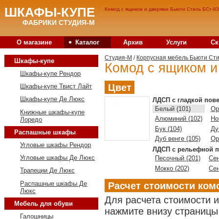
ШКАФЫ-КУПЕ
Комод с ящиком и дверями Бьюти Стиль БСт-83
ФАБРИКИ СТУДИЯ-М
•
О магазине
Каталог
Архив
Услуги
Ск
Студия-M
/
Корпусная мебель Бьюти Ст
Шкафы-купе
Комод с ящиком и
Шкафы-купе Рендор
Цвет
Шкафы-купе Твист Лайт
Шкафы-купе Де Люкс
ЛДСП с гладкой пов
Белый (101)
Ор
Книжные шкафы-купе
Алюминий (102)
Но
Лоредо
Бук (104)
Ду
Распашные шкафы
Дуб венге (105)
Ор
Угловые шкафы Рендор
ЛДСП с рельефной п
Угловые шкафы Де Люкс
Песочный (201)
Сен
Мокко (202)
Сен
Трапеции Де Люкс
Распашные шкафы Де
Расчет стоимости ком
Люкс
Для расчета стоимости 
Мебель для обуви
нажмите внизу страницы 
Галошницы