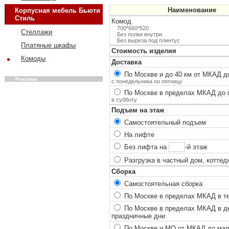
Наименование
Корпусная мебель Бьюти
Стиль
Комод
700*660*520
Стеллажи
Без полки внутри
Без выреза под плинтус
Платяные шкафы
Стоимость изделия
•
Комоды
Доставка
По Москве и до 40 км от МКАД до
Реклама
с понедельника по пятницу
По Москве в пределах МКАД до п
в субботу
Подъем на этаж
Самостоятельный подъем
На лифте
Без лифта на
-й этаж
Разгрузка в частный дом, коттед
Сборка
Самостоятельная сборка
По Москве в пределах МКАД в теч
По Москве в пределах МКАД в ден
праздничные дни
По Москве и МО от МКАД до мало