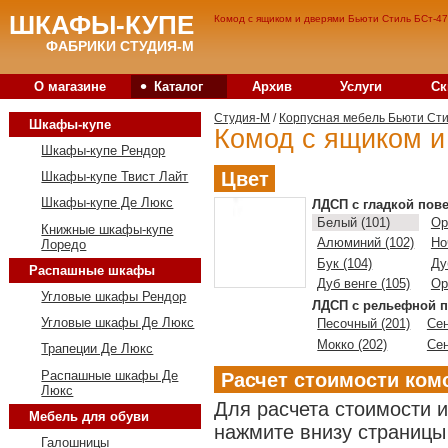
ШКАФЫ-КУПЕ
Комод с ящиком и дверями Бьюти Стиль БСт-47
ФАБРИКИ СТУДИЯ-М
•
О магазине
Каталог
Архив
Услуги
Ск
Студия-M
/
Корпусная мебель Бьюти Ст
Шкафы-купе
Комод с ящиком и
Шкафы-купе Рендор
Цвет
Шкафы-купе Твист Лайт
Шкафы-купе Де Люкс
ЛДСП с гладкой пов
Белый (101)
Ор
Книжные шкафы-купе
Алюминий (102)
Но
Лоредо
Бук (104)
Ду
Распашные шкафы
Дуб венге (105)
Ор
Угловые шкафы Рендор
ЛДСП с рельефной п
Угловые шкафы Де Люкс
Песочный (201)
Сен
Мокко (202)
Сен
Трапеции Де Люкс
Распашные шкафы Де
Расчет стоимости ком
Люкс
Для расчета стоимости 
Мебель для обуви
нажмите внизу страницы 
Галошницы