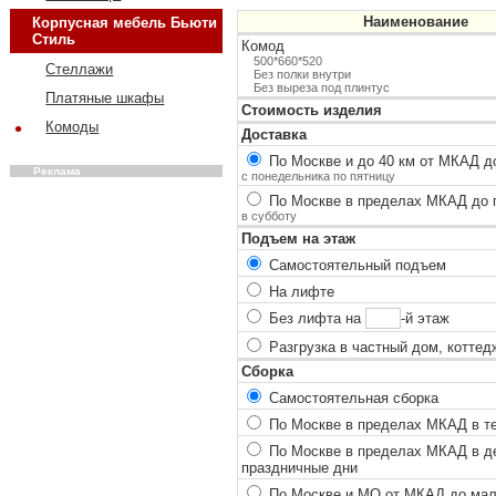
Наименование
Корпусная мебель Бьюти
Стиль
Комод
500*660*520
Стеллажи
Без полки внутри
Без выреза под плинтус
Платяные шкафы
Стоимость изделия
•
Комоды
Доставка
По Москве и до 40 км от МКАД до
Реклама
с понедельника по пятницу
По Москве в пределах МКАД до п
в субботу
Подъем на этаж
Самостоятельный подъем
На лифте
Без лифта на
-й этаж
Разгрузка в частный дом, коттед
Сборка
Самостоятельная сборка
По Москве в пределах МКАД в теч
По Москве в пределах МКАД в ден
праздничные дни
По Москве и МО от МКАД до мало