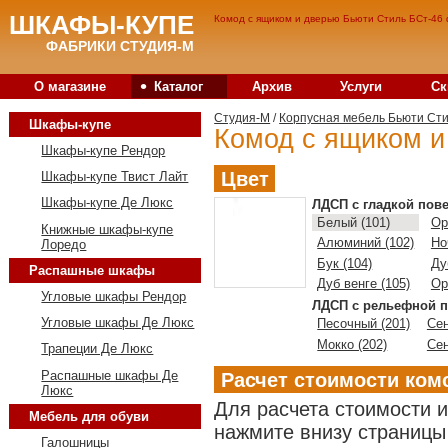
ШКАФЫ-КУПЕ
Комод с ящиком и дверью Бьюти Стиль БСт-46 
ФАБРИКИ СТУДИЯ-М
•
О магазине
Каталог
Архив
Услуги
Ск
Студия-M
/
Корпусная мебель Бьюти Ст
Шкафы-купе
Комод с ящиком и
Шкафы-купе Рендор
Цвет
Шкафы-купе Твист Лайт
Шкафы-купе Де Люкс
ЛДСП с гладкой пов
Белый (101)
Ор
Книжные шкафы-купе
Алюминий (102)
Но
Лоредо
Бук (104)
Ду
Распашные шкафы
Дуб венге (105)
Ор
Угловые шкафы Рендор
ЛДСП с рельефной п
Угловые шкафы Де Люкс
Песочный (201)
Сен
Мокко (202)
Сен
Трапеции Де Люкс
Распашные шкафы Де
Расчет стоимости ком
Люкс
Для расчета стоимости 
Мебель для обуви
нажмите внизу страницы 
Галошницы