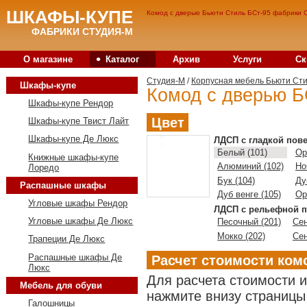
ШКАФЫ-КУПЕ
Комод с дверью Бьюти Стиль БСт-95 фабрики С
ФАБРИКИ СТУДИЯ-М
•
О магазине
Каталог
Архив
Услуги
Ск
Студия-M
/
Корпусная мебель Бьюти Ст
Шкафы-купе
Комод с дверью Б
Шкафы-купе Рендор
Цвет
Шкафы-купе Твист Лайт
Шкафы-купе Де Люкс
ЛДСП с гладкой пов
Белый (101)
Ор
Книжные шкафы-купе
Алюминий (102)
Но
Лоредо
Бук (104)
Ду
Распашные шкафы
Дуб венге (105)
Ор
Угловые шкафы Рендор
ЛДСП с рельефной п
Угловые шкафы Де Люкс
Песочный (201)
Сен
Мокко (202)
Сен
Трапеции Де Люкс
Распашные шкафы Де
Расчет стоимости ком
Люкс
Для расчета стоимости 
Мебель для обуви
нажмите внизу страницы 
Галошницы