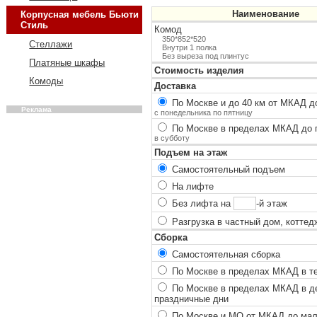
Наименование
Корпусная мебель Бьюти
Стиль
Комод
350*852*520
Стеллажи
Внутри 1 полка
Без выреза под плинтус
Платяные шкафы
Стоимость изделия
Комоды
Доставка
По Москве и до 40 км от МКАД до
Реклама
с понедельника по пятницу
По Москве в пределах МКАД до п
в субботу
Подъем на этаж
Самостоятельный подъем
На лифте
Без лифта на
-й этаж
Разгрузка в частный дом, коттед
Сборка
Самостоятельная сборка
По Москве в пределах МКАД в теч
По Москве в пределах МКАД в ден
праздничные дни
По Москве и МО от МКАД до мало