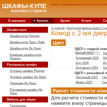
ШКАФЫ-КУПЕ
Комод с 2-мя дверями Бьюти Стиль БСт-94 фабр
ФАБРИКИ СТУДИЯ-М
•
О магазине
Каталог
Архив
Услуги
Ск
Студия-M
/
Корпусная мебель Бьюти Ст
Шкафы-купе
Комод с 2-мя две
Шкафы-купе Рендор
Цвет
Шкафы-купе Твист Лайт
Шкафы-купе Де Люкс
ЛДСП с гладкой пов
Белый (101)
Ор
Книжные шкафы-купе
Алюминий (102)
Но
Лоредо
Бук (104)
Ду
Распашные шкафы
Дуб венге (105)
Ор
Угловые шкафы Рендор
ЛДСП с рельефной п
Угловые шкафы Де Люкс
Песочный (201)
Сен
Мокко (202)
Сен
Трапеции Де Люкс
Распашные шкафы Де
Расчет стоимости ком
Люкс
Для расчета стоимости 
Мебель для обуви
нажмите внизу страницы 
Галошницы