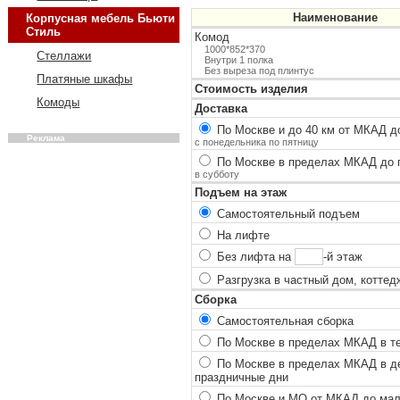
Наименование
Корпусная мебель Бьюти
Стиль
Комод
1000*852*370
Стеллажи
Внутри 1 полка
Без выреза под плинтус
Платяные шкафы
Стоимость изделия
Комоды
Доставка
По Москве и до 40 км от МКАД до
Реклама
с понедельника по пятницу
По Москве в пределах МКАД до п
в субботу
Подъем на этаж
Самостоятельный подъем
На лифте
Без лифта на
-й этаж
Разгрузка в частный дом, коттед
Сборка
Самостоятельная сборка
По Москве в пределах МКАД в теч
По Москве в пределах МКАД в ден
праздничные дни
По Москве и МО от МКАД до мало