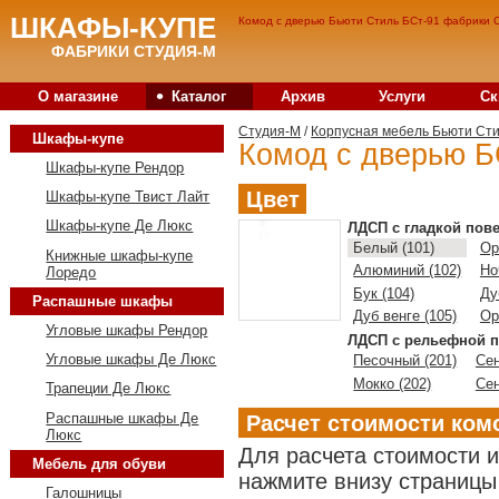
ШКАФЫ-КУПЕ
Комод с дверью Бьюти Стиль БСт-91 фабрики С
ФАБРИКИ СТУДИЯ-М
•
О магазине
Каталог
Архив
Услуги
Ск
Студия-M
/
Корпусная мебель Бьюти Ст
Шкафы-купе
Комод с дверью Б
Шкафы-купе Рендор
Цвет
Шкафы-купе Твист Лайт
Шкафы-купе Де Люкс
ЛДСП с гладкой пов
Белый (101)
Ор
Книжные шкафы-купе
Алюминий (102)
Но
Лоредо
Бук (104)
Ду
Распашные шкафы
Дуб венге (105)
Ор
Угловые шкафы Рендор
ЛДСП с рельефной п
Угловые шкафы Де Люкс
Песочный (201)
Сен
Мокко (202)
Сен
Трапеции Де Люкс
Распашные шкафы Де
Расчет стоимости ком
Люкс
Для расчета стоимости 
Мебель для обуви
нажмите внизу страницы 
Галошницы