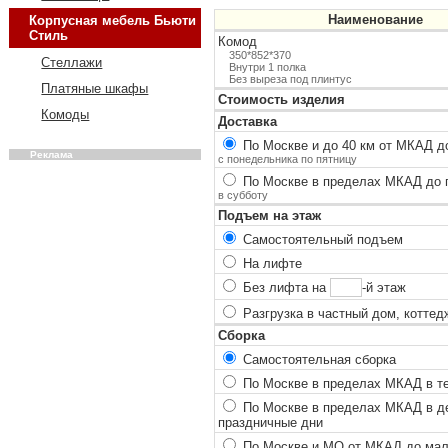
Наименование
Корпусная мебель Бьюти
Стиль
Комод
350*852*370
Стеллажи
Внутри 1 полка
Без выреза под плинтус
Платяные шкафы
Стоимость изделия
Комоды
Доставка
По Москве и до 40 км от МКАД до
Реклама
с понедельника по пятницу
По Москве в пределах МКАД до п
в субботу
Подъем на этаж
Самостоятельный подъем
На лифте
Без лифта на
-й этаж
Разгрузка в частный дом, коттед
Сборка
Самостоятельная сборка
По Москве в пределах МКАД в теч
По Москве в пределах МКАД в ден
праздничные дни
По Москве и МО от МКАД до мало