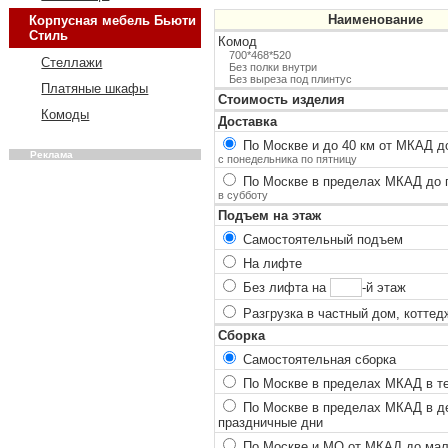
Наименование
Корпусная мебель Бьюти
Стиль
Комод
700*468*520
Стеллажи
Без полки внутри
Без выреза под плинтус
Платяные шкафы
Стоимость изделия
Комоды
Доставка
По Москве и до 40 км от МКАД до
Реклама
с понедельника по пятницу
По Москве в пределах МКАД до п
в субботу
Подъем на этаж
Самостоятельный подъем
На лифте
Без лифта на
-й этаж
Разгрузка в частный дом, коттед
Сборка
Самостоятельная сборка
По Москве в пределах МКАД в теч
По Москве в пределах МКАД в ден
праздничные дни
По Москве и МО от МКАД до мало