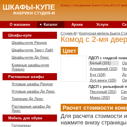
ШКАФЫ-КУПЕ
Комод с 2-мя дверями Бьюти Стиль БСт-27 фабр
ФАБРИКИ СТУДИЯ-М
•
О магазине
Каталог
Архив
Услуги
Ск
Студия-M
/
Корпусная мебель Бьюти Ст
Шкафы-купе
Комод с 2-мя две
Шкафы-купе Рендор
Цвет
Шкафы-купе Твист Лайт
Шкафы-купе Де Люкс
ЛДСП с гладкой пов
Белый (101)
Ор
Книжные шкафы-купе
Алюминий (102)
Но
Лоредо
Бук (104)
Ду
Распашные шкафы
Дуб венге (105)
Ор
Угловые шкафы Рендор
ЛДСП с рельефной п
Угловые шкафы Де Люкс
Песочный (201)
Сен
Мокко (202)
Сен
Трапеции Де Люкс
Распашные шкафы Де
Расчет стоимости ком
Люкс
Для расчета стоимости 
Мебель для обуви
нажмите внизу страницы 
Галошницы