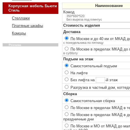
Наименование
Корпусная мебель Бьюти
Стиль
Комод
350*660*520
Стеллажи
Без выреза под плинтус
Стоимость изделия
Платяные шкафы
Доставка
Комоды
По Москве и до 40 км от МКАД до
с понедельника по пятницу
Реклама
По Москве в пределах МКАД до п
в субботу
Подъем на этаж
Самостоятельный подъем
На лифте
Без лифта на
-й этаж
Разгрузка в частный дом, коттед
Сборка
Самостоятельная сборка
По Москве в пределах МКАД в теч
По Москве в пределах МКАД в ден
праздничные дни
По Москве и МО от МКАД до мало