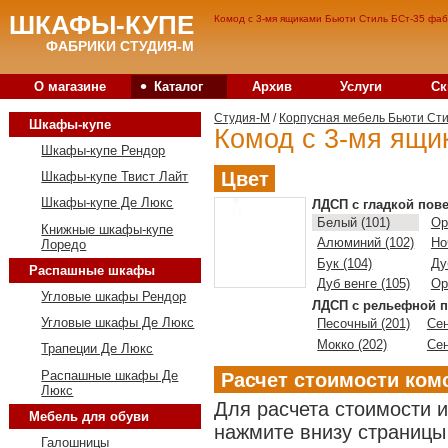
ШКАФЫ-КУПЕ
Комод с 3-мя ящиками Бьюти Стиль БСт-35 фаб
ФАБРИКИ СТУДИЯ-М
•
О магазине
Каталог
Архив
Услуги
Ск
Студия-M
/
Корпусная мебель Бьюти Ст
Шкафы-купе
Комод с 3-мя ящи
Шкафы-купе Рендор
Цвет
Шкафы-купе Твист Лайт
Шкафы-купе Де Люкс
ЛДСП с гладкой пов
Белый (101)
Ор
Книжные шкафы-купе
Алюминий (102)
Но
Лоредо
Бук (104)
Ду
Распашные шкафы
Дуб венге (105)
Ор
Угловые шкафы Рендор
ЛДСП с рельефной п
Угловые шкафы Де Люкс
Песочный (201)
Сен
Мокко (202)
Сен
Трапеции Де Люкс
Распашные шкафы Де
Расчет стоимости ком
Люкс
Для расчета стоимости 
Мебель для обуви
нажмите внизу страницы 
Галошницы