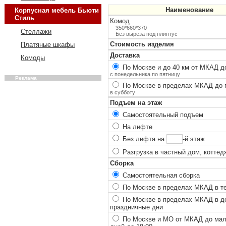
Наименование
Корпусная мебель Бьюти
Стиль
Комод
350*660*370
Стеллажи
Без выреза под плинтус
Стоимость изделия
Платяные шкафы
Доставка
Комоды
По Москве и до 40 км от МКАД до
с понедельника по пятницу
Реклама
По Москве в пределах МКАД до п
в субботу
Подъем на этаж
Самостоятельный подъем
На лифте
Без лифта на
-й этаж
Разгрузка в частный дом, коттед
Сборка
Самостоятельная сборка
По Москве в пределах МКАД в теч
По Москве в пределах МКАД в ден
праздничные дни
По Москве и МО от МКАД до мало