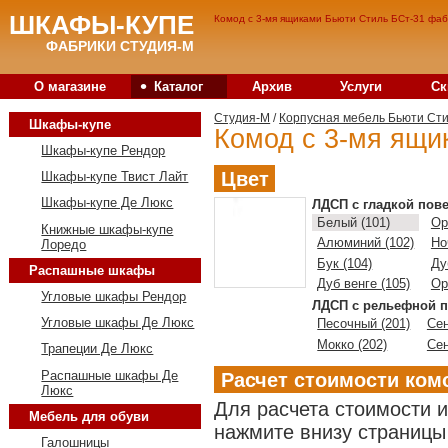
ШКАФЫ-КУПЕ
Комод с 3-мя ящиками Бьюти Стиль БСт-31 фаб
ФАБРИКИ СТУДИЯ-М
•
О магазине
Каталог
Архив
Услуги
Ск
Студия-M
/
Корпусная мебель Бьюти Ст
Шкафы-купе
Комод с 3-мя ящи
Шкафы-купе Рендор
Цвет
Шкафы-купе Твист Лайт
Шкафы-купе Де Люкс
ЛДСП с гладкой пов
Белый (101)
Ор
Книжные шкафы-купе
Алюминий (102)
Но
Лоредо
Бук (104)
Ду
Распашные шкафы
Дуб венге (105)
Ор
Угловые шкафы Рендор
ЛДСП с рельефной п
Угловые шкафы Де Люкс
Песочный (201)
Сен
Мокко (202)
Сен
Трапеции Де Люкс
Распашные шкафы Де
Расчет стоимости ком
Люкс
Для расчета стоимости 
Мебель для обуви
нажмите внизу страницы 
Галошницы